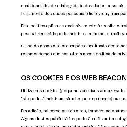
confidencialidade e integridade dos dados pessoais 
tratamento dos dados pessoais é lícito, leal, transpar
Esta política aplica-se exclusivamente à recolha e 
pessoal recolhida pode incluir o seu nome, e-mail e/
O uso do nosso site pressupõe a aceitação deste aco
recomendamos que consulte a nossa política de priv
OS COOKIES E OS WEB BEACON
Utilizamos cookies (pequenos arquivos armazenados n
Isto poderá incluir um simples pop-up (janela) ou um
Em adição, tal como outros sites, também coletamos 
Alguns destes publicitários poderão utilizar tecnol
site, o que fará com que estes publicitários (como