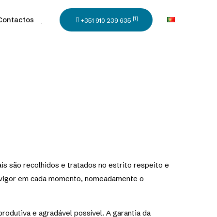
[1]
Contactos
+351 910 239 635
is são recolhidos e tratados no estrito respeito e
em vigor em cada momento, nomeadamente o
produtiva e agradável possível. A garantia da