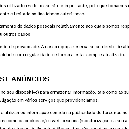
dos utilizadores do nosso site é importante, pelo que tomamos
ente e limitado às finalidades autorizadas.
tratamento de dados pessoais relativamente aos quais somos res
ou outros dados.
rdo de privacidade. A nossa equipa reserva-se ao direito de al
acidade com regularidade de forma a estar sempre atualizado.
S E ANÚNCIOS
o seu dispositivo) para armazenar informação, tais como as sua
a ligação em vários serviços que providenciamos.
e utilizamos informação contida na publicidade de terceiros no
ogias como os cookies e/ou web beacons (monitorização da sua at
 o Google através do Google AdSense) também recebam a sua inf